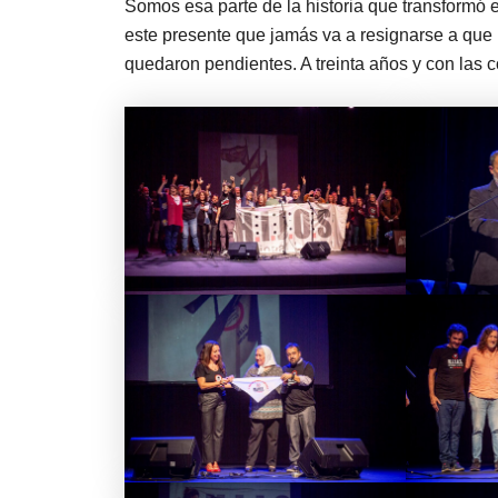
Somos esa parte de la historia que transformó e
este presente que jamás va a resignarse a que n
quedaron pendientes. A treinta años y con las c