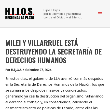
Ir
Mai
al
Hijos e Hijas
Men
por la Identidad y la Justicia
contenido
contra el Olvido y el Silencio
MILEI Y VILLARRUEL ESTÁ
DESTRUYENDO LA SECRETARÍA DE
DERECHOS HUMANOS
Por
H.I.J.O.S.
/
diciembre 27, 2024
En estos días, el gobierno de LLA avanzó con más despidos
en la Secretaría de Derechos Humanos de la Nación, los que
se suman a los despidos masivos ya concretados,
generando ya casi la destrucción del organismo, vulnerando
el derecho al trabajo y, en consecuencia, causando el
desmantelamiento de politicas de Estado, entre ellas las